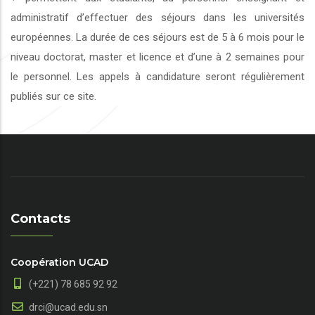
administratif d’effectuer des séjours dans les universités
européennes. La durée de ces séjours est de 5 à 6 mois pour le
niveau doctorat, master et licence et d’une à 2 semaines pour
le personnel. Les appels à candidature seront régulièrement
publiés sur ce site.
Contacts
Coopération UCAD
(+221) 78 685 92 92
drci@ucad.edu.sn