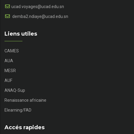
ucad.voyages@ucad.edu.sn
demba2.ndiaye@ucad.edu.sn
Liens utiles
CAMES
AUA
MESR
AUF
ANAQ-Sup
Renaissance africaine
Elearning/FAD
Accés rapides