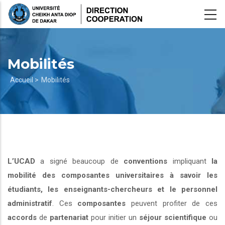
Aller
au
contenu
principal
Mobilités
Fil
Accueil >
Mobilités
d'Ariane
L’UCAD
a signé beaucoup de
conventions
impliquant
la
mobilité des composantes universitaires à savoir les
étudiants, les enseignants-chercheurs et le personnel
administratif
. Ces
composantes
peuvent profiter de ces
accords
de
partenariat
pour initier un
séjour scientifique
ou