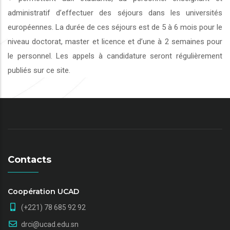
administratif d’effectuer des séjours dans les universités
européennes. La durée de ces séjours est de 5 à 6 mois pour le
niveau doctorat, master et licence et d’une à 2 semaines pour
le personnel. Les appels à candidature seront régulièrement
publiés sur ce site.
Contacts
Coopération UCAD
(+221) 78 685 92 92
drci@ucad.edu.sn