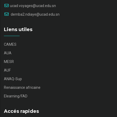
ucad.voyages@ucad.edu.sn
demba2.ndiaye@ucad.edu.sn
Liens utiles
CAMES
AUA
MESR
AUF
ANAQ-Sup
Renaissance africaine
Elearning/FAD
Accés rapides