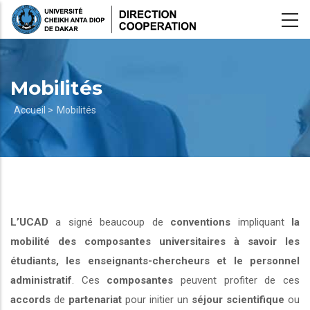
Aller
au
contenu
principal
Mobilités
Fil
Accueil >
Mobilités
d'Ariane
L’UCAD
a signé beaucoup de
conventions
impliquant
la
mobilité des composantes universitaires à savoir les
étudiants, les enseignants-chercheurs et le personnel
administratif
. Ces
composantes
peuvent profiter de ces
accords
de
partenariat
pour initier un
séjour scientifique
ou