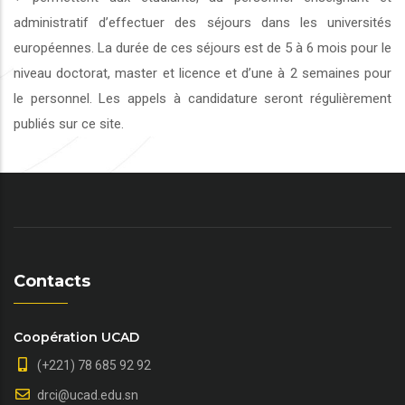
administratif d’effectuer des séjours dans les universités
européennes. La durée de ces séjours est de 5 à 6 mois pour le
niveau doctorat, master et licence et d’une à 2 semaines pour
le personnel. Les appels à candidature seront régulièrement
publiés sur ce site.
Contacts
Coopération UCAD
(+221) 78 685 92 92
drci@ucad.edu.sn