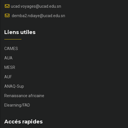
ucad.voyages@ucad.edu.sn
demba2.ndiaye@ucad.edu.sn
Liens utiles
CAMES
AUA
MESR
AUF
ANAQ-Sup
Renaissance africaine
Elearning/FAD
Accés rapides