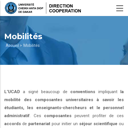
Aller
au
contenu
principal
Mobilités
Fil
Accueil >
Mobilités
d'Ariane
L’UCAD
a signé beaucoup de
conventions
impliquant
la
mobilité des composantes universitaires à savoir les
étudiants, les enseignants-chercheurs et le personnel
administratif
. Ces
composantes
peuvent profiter de ces
accords
de
partenariat
pour initier un
séjour scientifique
ou