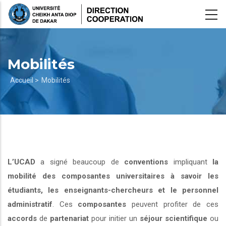
Aller
au
contenu
principal
Mobilités
Fil
Accueil >
Mobilités
d'Ariane
L’UCAD
a signé beaucoup de
conventions
impliquant
la
mobilité des composantes universitaires à savoir les
étudiants, les enseignants-chercheurs et le personnel
administratif
. Ces
composantes
peuvent profiter de ces
accords
de
partenariat
pour initier un
séjour scientifique
ou