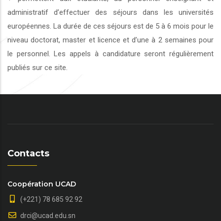
administratif d’effectuer des séjours dans les universités
européennes. La durée de ces séjours est de 5 à 6 mois pour le
niveau doctorat, master et licence et d’une à 2 semaines pour
le personnel. Les appels à candidature seront régulièrement
publiés sur ce site.
Contacts
Coopération UCAD
(+221) 78 685 92 92
drci@ucad.edu.sn