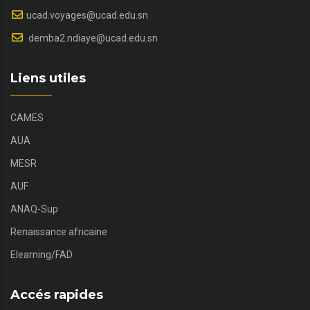
ucad.voyages@ucad.edu.sn
demba2.ndiaye@ucad.edu.sn
Liens utiles
CAMES
AUA
MESR
AUF
ANAQ-Sup
Renaissance africaine
Elearning/FAD
Accés rapides