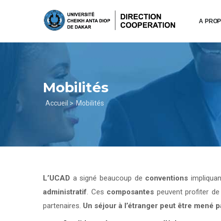
Aller
au
A PRO
contenu
principal
Mobilités
Fil
Accueil >
Mobilités
d'Ariane
L’UCAD
a signé beaucoup de
conventions
impliqua
administratif
. Ces
composantes
peuvent profiter d
partenaires.
Un séjour à l’étranger peut être mené 