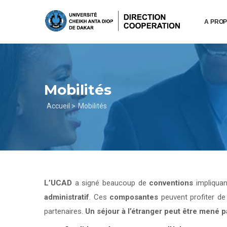
Aller
au
A PRO
contenu
principal
Mobilités
Fil
Accueil >
Mobilités
d'Ariane
L’UCAD
a signé beaucoup de
conventions
impliqua
administratif
. Ces
composantes
peuvent profiter d
partenaires.
Un séjour à l’étranger peut être mené 