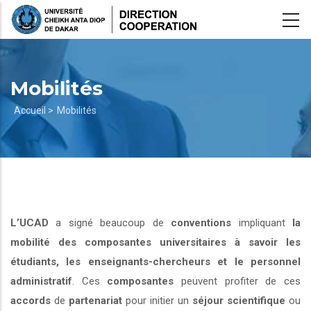
Aller
au
contenu
principal
Mobilités
Fil
Accueil >
Mobilités
d'Ariane
L’UCAD
a signé beaucoup de
conventions
impliquant
la
mobilité des composantes universitaires à savoir les
étudiants, les enseignants-chercheurs et le personnel
administratif
. Ces
composantes
peuvent profiter de ces
accords
de
partenariat
pour initier un
séjour scientifique
ou