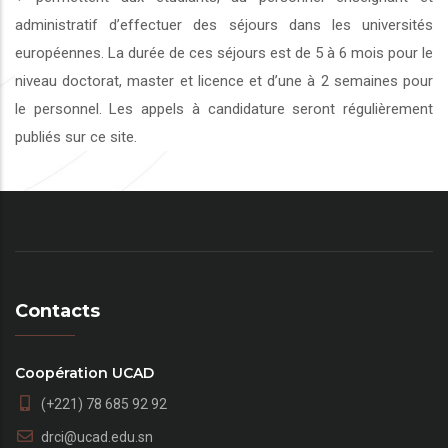
administratif d’effectuer des séjours dans les universités
européennes. La durée de ces séjours est de 5 à 6 mois pour le
niveau doctorat, master et licence et d’une à 2 semaines pour
le personnel. Les appels à candidature seront régulièrement
publiés sur ce site.
Contacts
Coopération UCAD
(+221) 78 685 92 92
drci@ucad.edu.sn