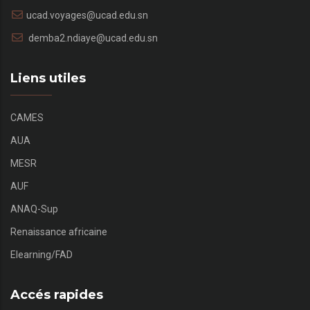
ucad.voyages@ucad.edu.sn
demba2.ndiaye@ucad.edu.sn
Liens utiles
CAMES
AUA
MESR
AUF
ANAQ-Sup
Renaissance africaine
Elearning/FAD
Accés rapides