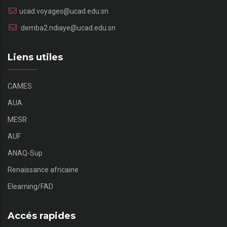
ucad.voyages@ucad.edu.sn
demba2.ndiaye@ucad.edu.sn
Liens utiles
CAMES
AUA
MESR
AUF
ANAQ-Sup
Renaissance africaine
Elearning/FAD
Accés rapides