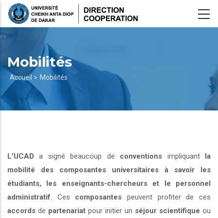
Aller
au
contenu
principal
Mobilités
Fil
Accueil >
Mobilités
d'Ariane
L’UCAD
a signé beaucoup de
conventions
impliquant
la
mobilité des composantes universitaires à savoir les
étudiants, les enseignants-chercheurs et le personnel
administratif
. Ces
composantes
peuvent profiter de ces
accords
de
partenariat
pour initier un
séjour scientifique
ou