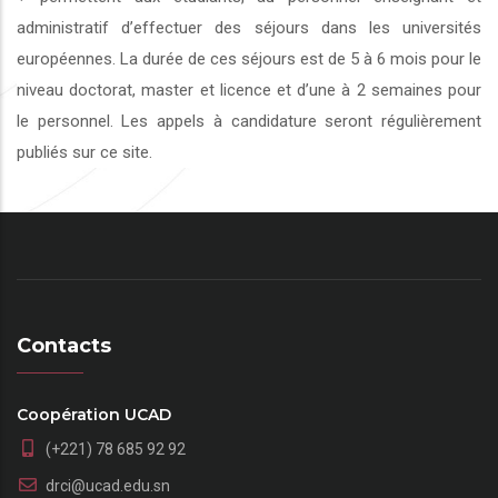
administratif d’effectuer des séjours dans les universités
européennes. La durée de ces séjours est de 5 à 6 mois pour le
niveau doctorat, master et licence et d’une à 2 semaines pour
le personnel. Les appels à candidature seront régulièrement
publiés sur ce site.
Contacts
Coopération UCAD
(+221) 78 685 92 92
drci@ucad.edu.sn