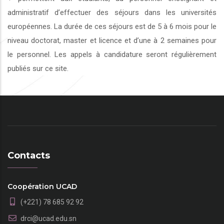
administratif d’effectuer des séjours dans les universités
européennes. La durée de ces séjours est de 5 à 6 mois pour le
niveau doctorat, master et licence et d’une à 2 semaines pour
le personnel. Les appels à candidature seront régulièrement
publiés sur ce site.
Contacts
Coopération UCAD
(+221) 78 685 92 92
drci@ucad.edu.sn