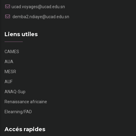
ucad.voyages@ucad.edu.sn
demba2.ndiaye@ucad.edu.sn
Liens utiles
CAMES
AUA
MESR
AUF
ANAQ-Sup
Renaissance africaine
Elearning/FAD
Accés rapides