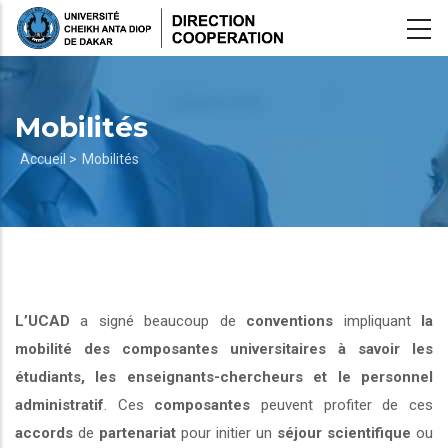
Aller
au
contenu
principal
Mobilités
Fil
Accueil >
Mobilités
d'Ariane
L’UCAD
a signé beaucoup de
conventions
impliquant
la
mobilité des composantes universitaires à savoir les
étudiants, les enseignants-chercheurs et le personnel
administratif
. Ces
composantes
peuvent profiter de ces
accords
de
partenariat
pour initier un
séjour scientifique
ou