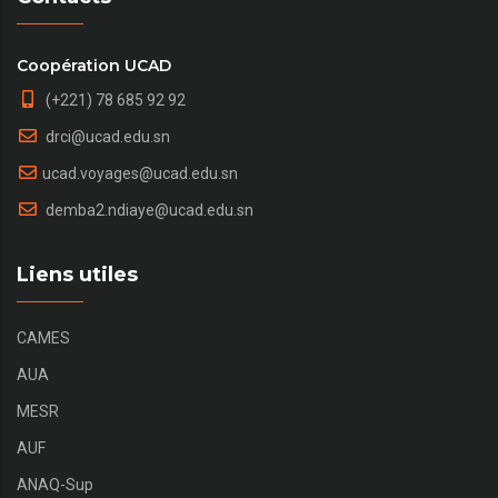
Coopération UCAD
(+221) 78 685 92 92
drci@ucad.edu.sn
ucad.voyages@ucad.edu.sn
demba2.ndiaye@ucad.edu.sn
Liens utiles
CAMES
AUA
MESR
AUF
ANAQ-Sup