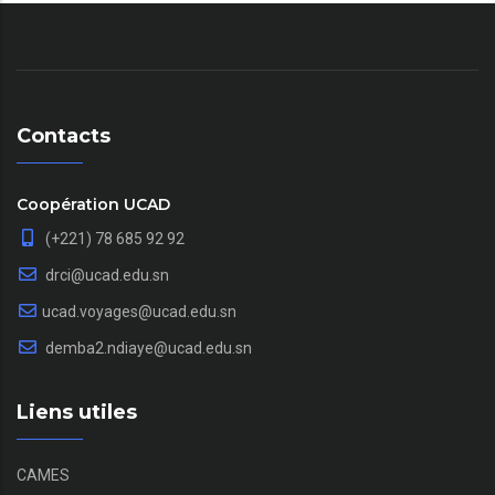
Contacts
Coopération UCAD
(+221) 78 685 92 92
drci@ucad.edu.sn
ucad.voyages@ucad.edu.sn
demba2.ndiaye@ucad.edu.sn
Liens utiles
CAMES