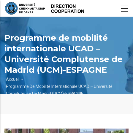
Aller
au
contenu
principal
Programme de mobilité
internationale UCAD –
Université Complutense de
Madrid (UCM)-ESPAGNE
Fil
Accueil >
Programme De Mobilité Internationale UCAD – Université
d'Ariane
Complutense De Madrid (UCM)-ESPAGNE