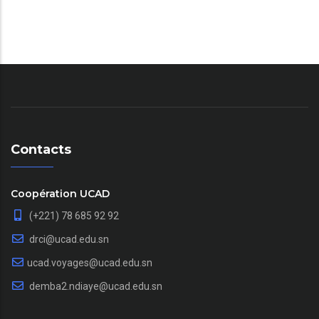
Contacts
Coopération UCAD
(+221) 78 685 92 92
drci@ucad.edu.sn
ucad.voyages@ucad.edu.sn
demba2.ndiaye@ucad.edu.sn