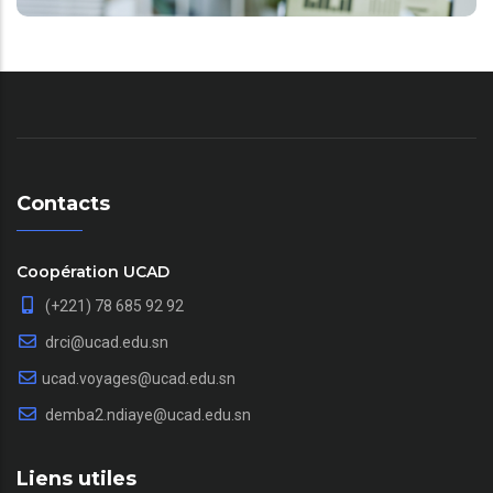
Contacts
Coopération UCAD
(+221) 78 685 92 92
drci@ucad.edu.sn
ucad.voyages@ucad.edu.sn
demba2.ndiaye@ucad.edu.sn
Liens utiles