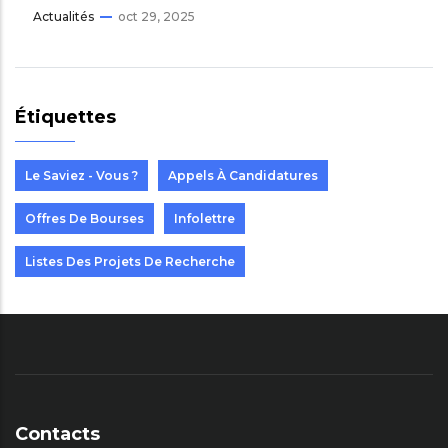
Actualités
oct 29, 2025
Étiquettes
Le Saviez - Vous ?
Appels À Candidatures
Offres De Bourses
Infolettre
Listes Des Projets De Recherche
Contacts