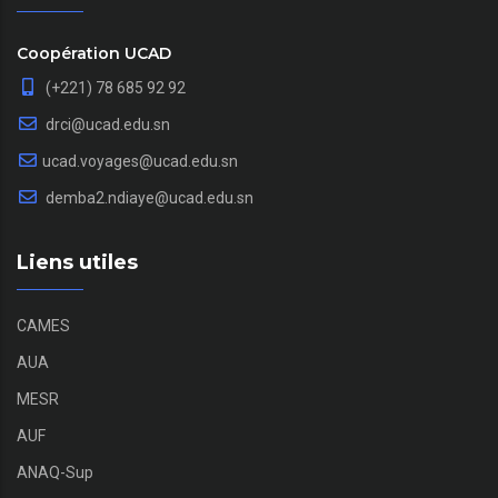
Coopération UCAD
(+221) 78 685 92 92
drci@ucad.edu.sn
ucad.voyages@ucad.edu.sn
demba2.ndiaye@ucad.edu.sn
Liens utiles
CAMES
AUA
MESR
AUF
ANAQ-Sup