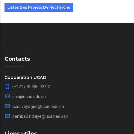
Listes Des Projets De Recherche
Contacts
Coopération UCAD
(+221) 78 685 92 92
drci@ucad.edu.sn
ucad.voyages@ucad.edu.sn
demba2.ndiaye@ucad.edu.sn
Liens utiles