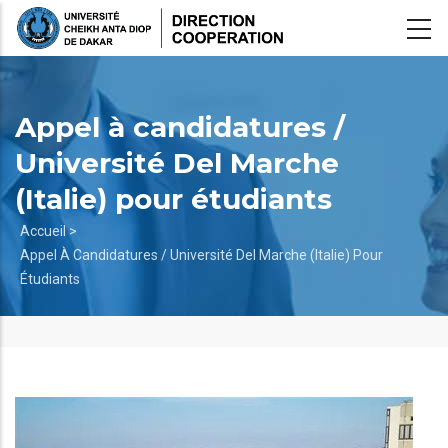
Aller
au
contenu
principal
Appel à candidatures /
Université Del Marche
(Italie) pour étudiants
Fil
Accueil >
Appel À Candidatures / Université Del Marche (Italie) Pour
d'Ariane
Étudiants