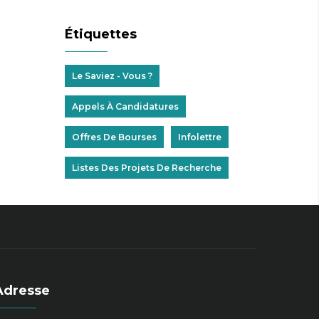
Étiquettes
Le Saviez - Vous ?
Appels À Candidatures
Offres De Bourses
Infolettre
Listes Des Projets De Recherche
Adresse