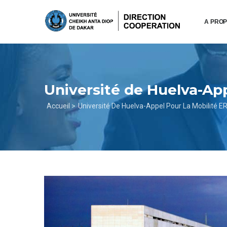
Aller
au
A PRO
contenu
principal
Université de Huelva-Ap
Fil
Accueil >
Université De Huelva-Appel Pour La Mobilité 
d'Ariane