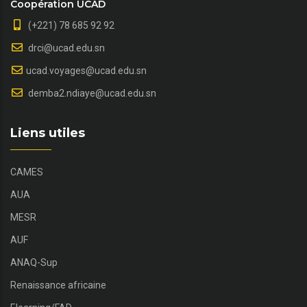
Coopération UCAD
(+221) 78 685 92 92
drci@ucad.edu.sn
ucad.voyages@ucad.edu.sn
demba2.ndiaye@ucad.edu.sn
Liens utiles
CAMES
AUA
MESR
AUF
ANAQ-Sup
Renaissance africaine