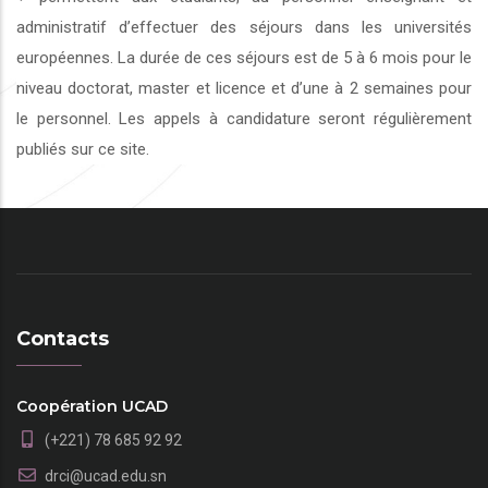
administratif d’effectuer des séjours dans les universités
européennes. La durée de ces séjours est de 5 à 6 mois pour le
niveau doctorat, master et licence et d’une à 2 semaines pour
le personnel. Les appels à candidature seront régulièrement
publiés sur ce site.
Contacts
Coopération UCAD
(+221) 78 685 92 92
drci@ucad.edu.sn