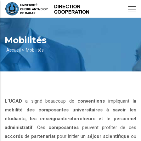
Aller
au
contenu
principal
Mobilités
Fil
Accueil >
Mobilités
d'Ariane
L’UCAD
a signé beaucoup de
conventions
impliquant
la
mobilité des composantes universitaires à savoir les
étudiants, les enseignants-chercheurs et le personnel
administratif
. Ces
composantes
peuvent profiter de ces
accords
de
partenariat
pour initier un
séjour scientifique
ou