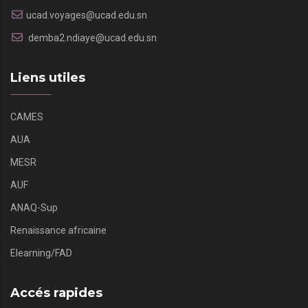
ucad.voyages@ucad.edu.sn
demba2.ndiaye@ucad.edu.sn
Liens utiles
CAMES
AUA
MESR
AUF
ANAQ-Sup
Renaissance africaine
Elearning/FAD
Accés rapides