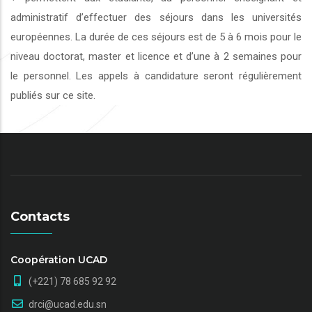
administratif d’effectuer des séjours dans les universités
européennes. La durée de ces séjours est de 5 à 6 mois pour le
niveau doctorat, master et licence et d’une à 2 semaines pour
le personnel. Les appels à candidature seront régulièrement
publiés sur ce site.
Contacts
Coopération UCAD
(+221) 78 685 92 92
drci@ucad.edu.sn