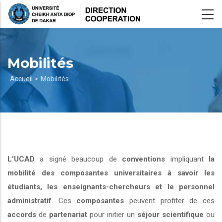
Aller
au
contenu
principal
Mobilités
Fil
Accueil >
Mobilités
d'Ariane
L’UCAD
a signé beaucoup de
conventions
impliquant
la
mobilité des composantes universitaires à savoir les
étudiants, les enseignants-chercheurs et le personnel
administratif
. Ces
composantes
peuvent profiter de ces
accords
de
partenariat
pour initier un
séjour scientifique
ou