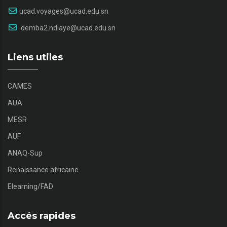
ucad.voyages@ucad.edu.sn
demba2.ndiaye@ucad.edu.sn
Liens utiles
CAMES
AUA
MESR
AUF
ANAQ-Sup
Renaissance africaine
Elearning/FAD
Accés rapides