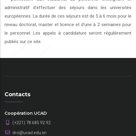
administratif d’effectuer des séjours dans les universités
européennes. La durée de ces séjours est de 5 à 6 mois pour le
niveau doctorat, master et licence et d’une à 2 semaines pour
le personnel. Les appels à candidature seront régulièrement
publiés sur ce site.
Contacts
Coopération UCAD
(+221) 78 685 92 92
drci@ucad.edu.sn