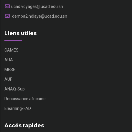
ucad.voyages@ucad.edu.sn
demba2.ndiaye@ucad.edu.sn
Liens utiles
CAMES
AUA
MESR
AUF
ANAQ-Sup
Renaissance africaine
Elearning/FAD
Accés rapides