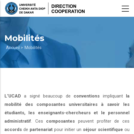
Aller
au
contenu
principal
Mobilités
Fil
Accueil >
Mobilités
d'Ariane
L’UCAD
a signé beaucoup de
conventions
impliquant
la
mobilité des composantes universitaires à savoir les
étudiants, les enseignants-chercheurs et le personnel
administratif
. Ces
composantes
peuvent profiter de ces
accords
de
partenariat
pour initier un
séjour scientifique
ou