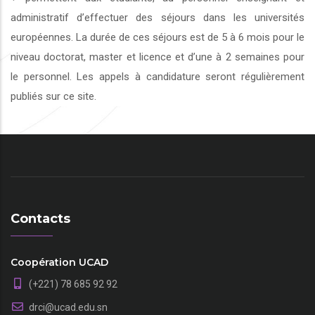
administratif d’effectuer des séjours dans les universités
européennes. La durée de ces séjours est de 5 à 6 mois pour le
niveau doctorat, master et licence et d’une à 2 semaines pour
le personnel. Les appels à candidature seront régulièrement
publiés sur ce site.
Contacts
Coopération UCAD
(+221) 78 685 92 92
drci@ucad.edu.sn