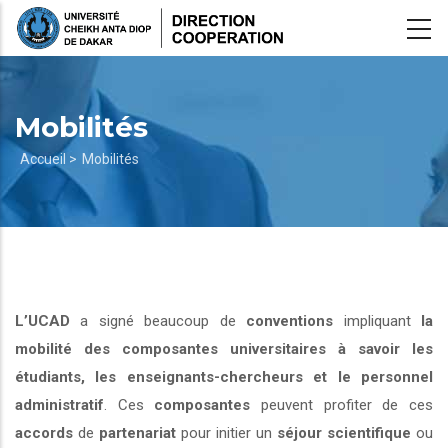
Aller
au
contenu
principal
Mobilités
Fil
Accueil >
Mobilités
d'Ariane
L’UCAD
a signé beaucoup de
conventions
impliquant
la
mobilité des composantes universitaires à savoir les
étudiants, les enseignants-chercheurs et le personnel
administratif
. Ces
composantes
peuvent profiter de ces
accords
de
partenariat
pour initier un
séjour scientifique
ou