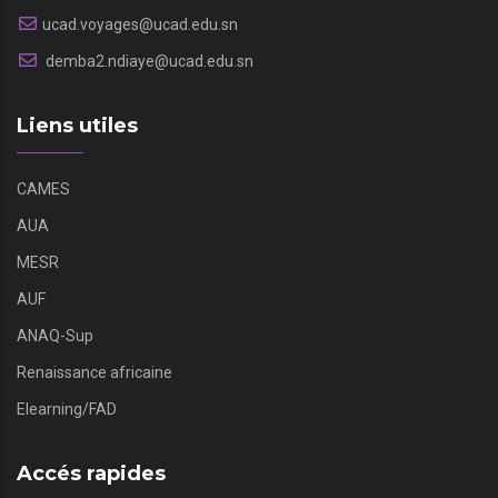
ucad.voyages@ucad.edu.sn
demba2.ndiaye@ucad.edu.sn
Liens utiles
CAMES
AUA
MESR
AUF
ANAQ-Sup
Renaissance africaine
Elearning/FAD
Accés rapides