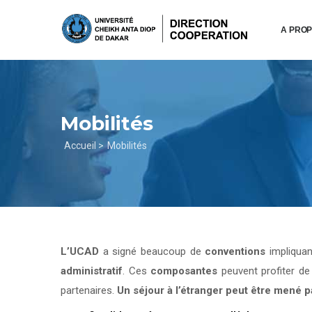
Aller
au
A PRO
contenu
principal
Mobilités
Fil
Accueil >
Mobilités
d'Ariane
L’UCAD
a signé beaucoup de
conventions
impliqua
administratif
. Ces
composantes
peuvent profiter d
partenaires.
Un séjour à l’étranger peut être mené 