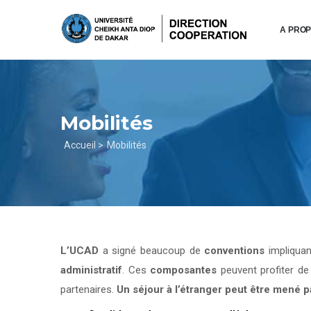
Aller
au
A PRO
contenu
principal
Mobilités
Fil
Accueil >
Mobilités
d'Ariane
L’UCAD
a signé beaucoup de
conventions
impliqua
administratif
. Ces
composantes
peuvent profiter d
partenaires.
Un séjour à l’étranger peut être mené 