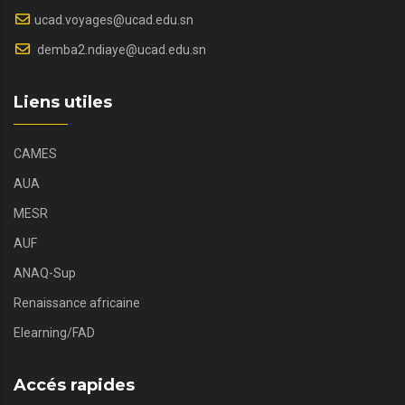
ucad.voyages@ucad.edu.sn
demba2.ndiaye@ucad.edu.sn
Liens utiles
CAMES
AUA
MESR
AUF
ANAQ-Sup
Renaissance africaine
Elearning/FAD
Accés rapides