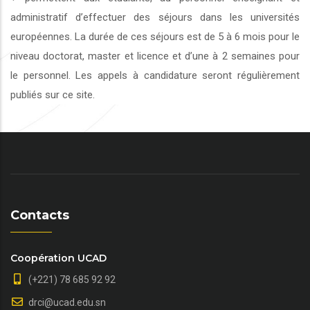
administratif d’effectuer des séjours dans les universités
européennes. La durée de ces séjours est de 5 à 6 mois pour le
niveau doctorat, master et licence et d’une à 2 semaines pour
le personnel. Les appels à candidature seront régulièrement
publiés sur ce site.
Contacts
Coopération UCAD
(+221) 78 685 92 92
drci@ucad.edu.sn