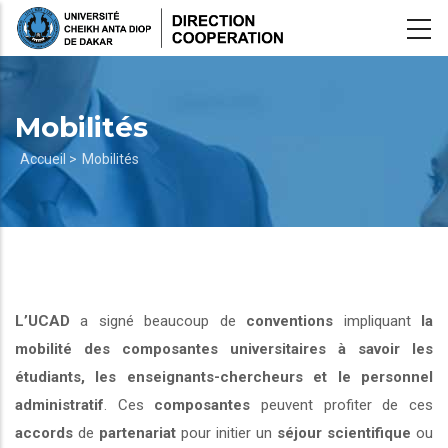
Aller
au
contenu
principal
Mobilités
Fil
Accueil >
Mobilités
d'Ariane
L’UCAD
a signé beaucoup de
conventions
impliquant
la
mobilité des composantes universitaires à savoir les
étudiants, les enseignants-chercheurs et le personnel
administratif
. Ces
composantes
peuvent profiter de ces
accords
de
partenariat
pour initier un
séjour scientifique
ou