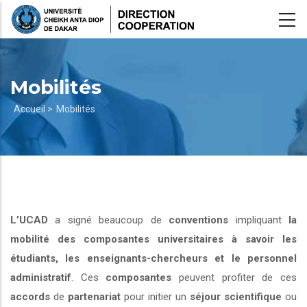
Aller
au
contenu
principal
Mobilités
Fil
Accueil >
Mobilités
d'Ariane
L’UCAD
a signé beaucoup de
conventions
impliquant
la
mobilité des composantes universitaires à savoir les
étudiants, les enseignants-chercheurs et le personnel
administratif
. Ces
composantes
peuvent profiter de ces
accords
de
partenariat
pour initier un
séjour scientifique
ou