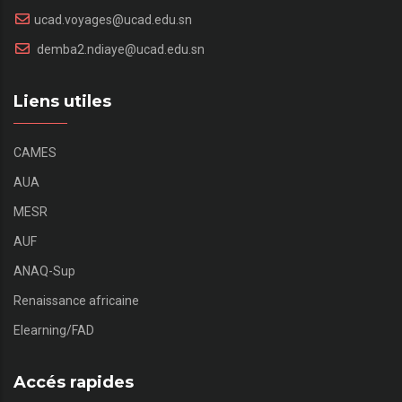
ucad.voyages@ucad.edu.sn
demba2.ndiaye@ucad.edu.sn
Liens utiles
CAMES
AUA
MESR
AUF
ANAQ-Sup
Renaissance africaine
Elearning/FAD
Accés rapides