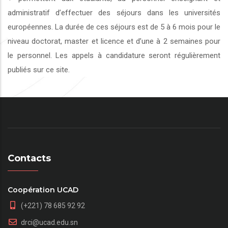
administratif d’effectuer des séjours dans les universités
européennes. La durée de ces séjours est de 5 à 6 mois pour le
niveau doctorat, master et licence et d’une à 2 semaines pour
le personnel. Les appels à candidature seront régulièrement
publiés sur ce site.
Contacts
Coopération UCAD
(+221) 78 685 92 92
drci@ucad.edu.sn