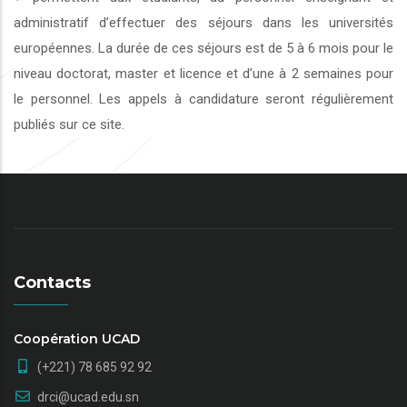
administratif d’effectuer des séjours dans les universités
européennes. La durée de ces séjours est de 5 à 6 mois pour le
niveau doctorat, master et licence et d’une à 2 semaines pour
le personnel. Les appels à candidature seront régulièrement
publiés sur ce site.
Contacts
Coopération UCAD
(+221) 78 685 92 92
drci@ucad.edu.sn