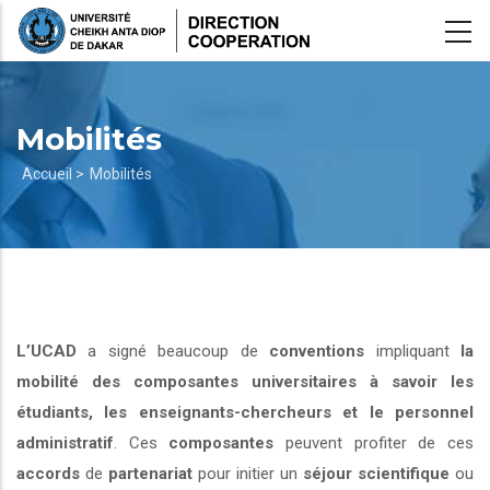
Aller
au
contenu
principal
Mobilités
Fil
Accueil >
Mobilités
d'Ariane
L’UCAD
a signé beaucoup de
conventions
impliquant
la
mobilité des composantes universitaires à savoir les
étudiants, les enseignants-chercheurs et le personnel
administratif
. Ces
composantes
peuvent profiter de ces
accords
de
partenariat
pour initier un
séjour scientifique
ou