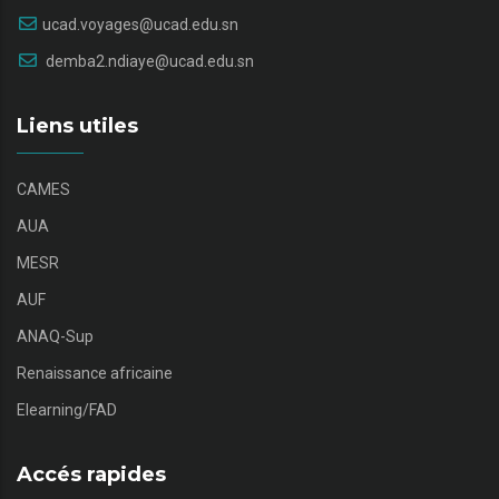
ucad.voyages@ucad.edu.sn
demba2.ndiaye@ucad.edu.sn
Liens utiles
CAMES
AUA
MESR
AUF
ANAQ-Sup
Renaissance africaine
Elearning/FAD
Accés rapides