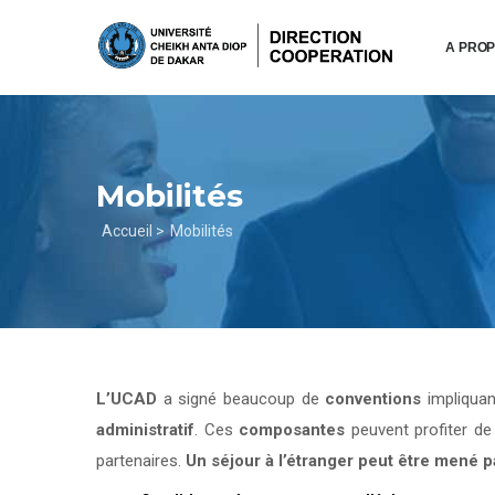
Aller
au
A PRO
contenu
principal
Mobilités
Fil
Accueil >
Mobilités
d'Ariane
L’UCAD
a signé beaucoup de
conventions
impliqua
administratif
. Ces
composantes
peuvent profiter d
partenaires.
Un séjour à l’étranger peut être mené 