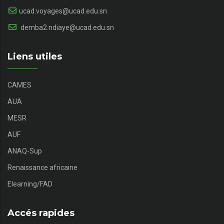
ucad.voyages@ucad.edu.sn
demba2.ndiaye@ucad.edu.sn
Liens utiles
CAMES
AUA
MESR
AUF
ANAQ-Sup
Renaissance africaine
Elearning/FAD
Accés rapides