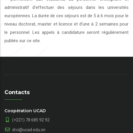
administratif d’effectuer des séjours dans les universités
européennes. La durée de ces séjours est de 5 à 6 mois pour le
niveau doctorat, master et licence et d’une à 2 semaines pour
le personnel. Les appels à candidature seront régulièrement
publiés sur ce site.
Contacts
Coopération UCAD
(+221) 78 685 92 92
drci@ucad.edu.sn