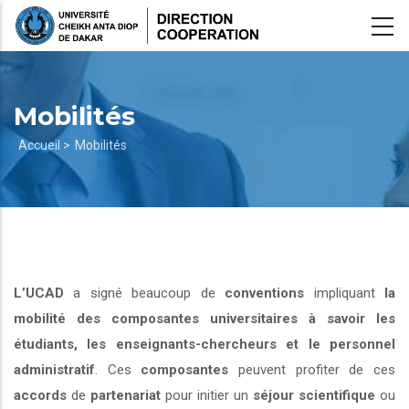
Aller
au
contenu
principal
Mobilités
Fil
Accueil >
Mobilités
d'Ariane
L’UCAD
a signé beaucoup de
conventions
impliquant
la
mobilité des composantes universitaires à savoir les
étudiants, les enseignants-chercheurs et le personnel
administratif
. Ces
composantes
peuvent profiter de ces
accords
de
partenariat
pour initier un
séjour scientifique
ou