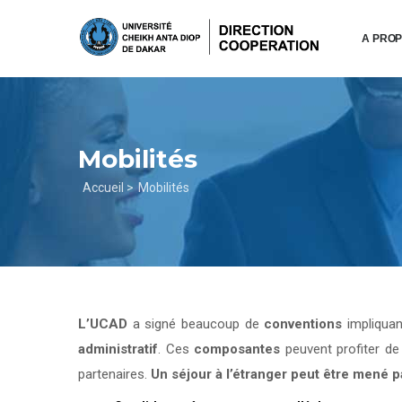
Aller
au
A PRO
contenu
principal
Mobilités
Fil
Accueil >
Mobilités
d'Ariane
L’UCAD
a signé beaucoup de
conventions
impliqua
administratif
. Ces
composantes
peuvent profiter d
partenaires.
Un séjour à l’étranger peut être mené 