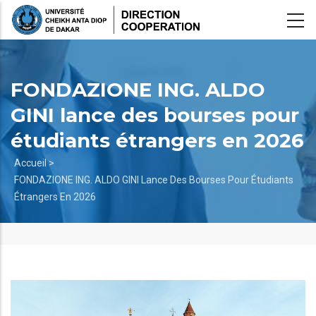
Aller
au
contenu
principal
FONDAZIONE ING. ALDO
GINI lance des bourses pour
étudiants étrangers en 2026
Fil
Accueil >
FONDAZIONE ING. ALDO GINI Lance Des Bourses Pour Étudiants
d'Ariane
Étrangers En 2026