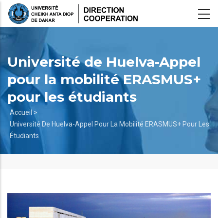
Aller
au
contenu
principal
Université de Huelva-Appel
pour la mobilité ERASMUS+
pour les étudiants
Fil
Accueil >
Université De Huelva-Appel Pour La Mobilité ERASMUS+ Pour Les
d'Ariane
Étudiants