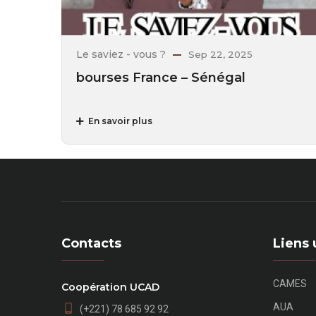
Le saviez - vous ?
Sep 22, 2025
bourses France – Sénégal
En savoir plus
Contacts
Liens 
CAMES
Coopération UCAD
AUA
(+221) 78 685 92 92