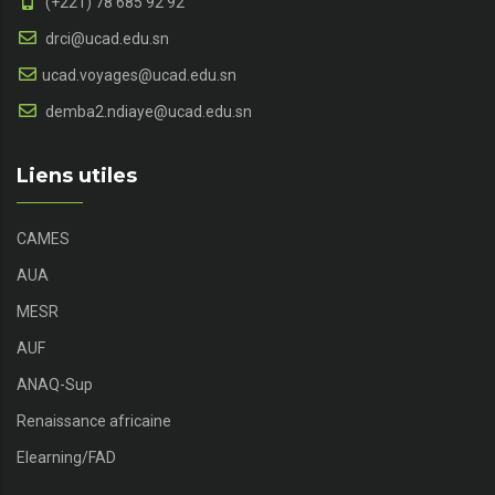
(+221) 78 685 92 92
drci@ucad.edu.sn
ucad.voyages@ucad.edu.sn
demba2.ndiaye@ucad.edu.sn
Liens utiles
CAMES
AUA
MESR
AUF
ANAQ-Sup
Renaissance africaine
Elearning/FAD