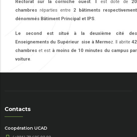
Rectorat sur la corniche ouest
. Il est doté de
2
chambres
réparties entre
2 bâtiments respectivement
dénommés Bâtiment Principal et IPS
.
Le second est situé
à la deuxième cité des
Enseignements du Supérieur
sise à Mermo
z. Il abrite
42
chambres
et est
à moins de 10 minutes du campus pa
voiture
.
Contacts
Coopération UCAD