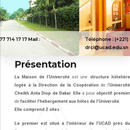
il :
Téléphone : (+221) 77 714 17 17 Ma
drci@ucad.edu.sn
Présentation
La Maison de l’Université
est une
structure hôtelièr
logée à la Direction de la Coopération
de l’
Université
Cheikh Anta Diop de Dakar
.
Elle
a pour
objectif premie
de
faciliter l’hébergement aux hôtes de l’Université
.
Elle comprend 2 sites
:
Le premier est situé
à l’intérieur de l’UCAD
près du