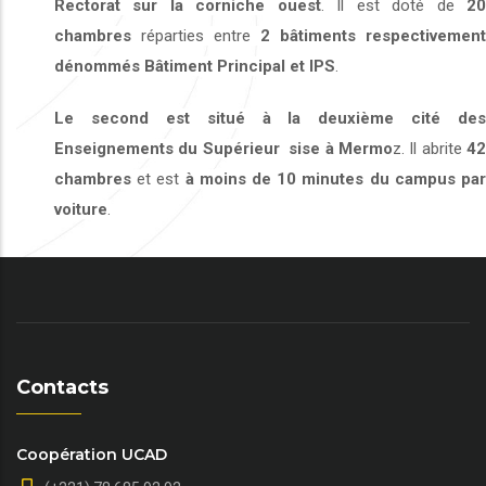
Rectorat sur la corniche ouest
. Il est doté de
2
chambres
réparties entre
2 bâtiments respectivement
dénommés Bâtiment Principal et IPS
.
Le second est situé
à la deuxième cité des
Enseignements du Supérieur
sise à Mermo
z. Il abrite
42
chambres
et est
à moins de 10 minutes du campus pa
voiture
.
Contacts
Coopération UCAD