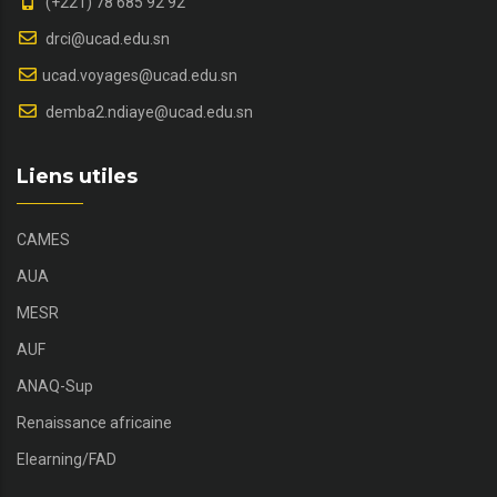
(+221) 78 685 92 92
drci@ucad.edu.sn
ucad.voyages@ucad.edu.sn
demba2.ndiaye@ucad.edu.sn
Liens utiles
CAMES
AUA
MESR
AUF
ANAQ-Sup
Renaissance africaine
Elearning/FAD