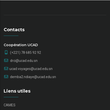
Contacts
Coopération UCAD
(+221) 78 685 92 92
drci@ucad.edu.sn
ucad.voyages@ucad.edu.sn
demba2.ndiaye@ucad.edu.sn
Liens utiles
CAMES