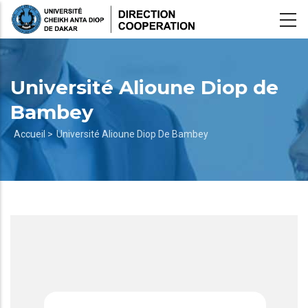
Aller
au
contenu
principal
Université Alioune Diop de
Bambey
Fil
Accueil >
Université Alioune Diop De Bambey
d'Ariane