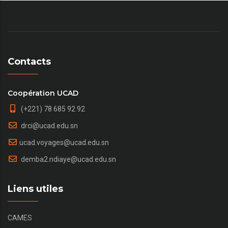
Contacts
Coopération UCAD
(+221) 78 685 92 92
drci@ucad.edu.sn
ucad.voyages@ucad.edu.sn
demba2.ndiaye@ucad.edu.sn
Liens utiles
CAMES