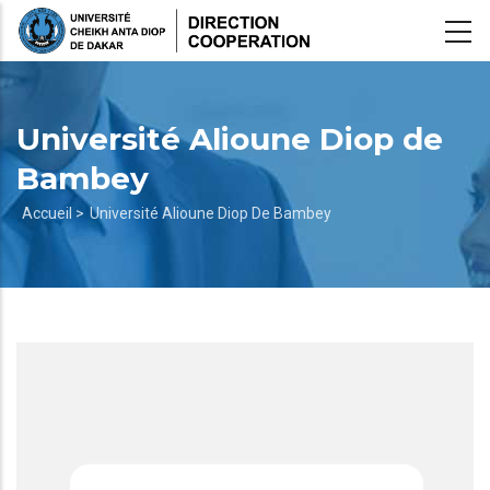
Aller
au
contenu
principal
Université Alioune Diop de
Bambey
Fil
Accueil >
Université Alioune Diop De Bambey
d'Ariane