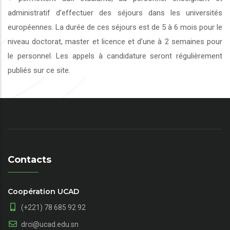
administratif d’effectuer des séjours dans les universités
européennes. La durée de ces séjours est de 5 à 6 mois pour le
niveau doctorat, master et licence et d’une à 2 semaines pour
le personnel. Les appels à candidature seront régulièrement
publiés sur ce site.
Contacts
Coopération UCAD
(+221) 78 685 92 92
drci@ucad.edu.sn