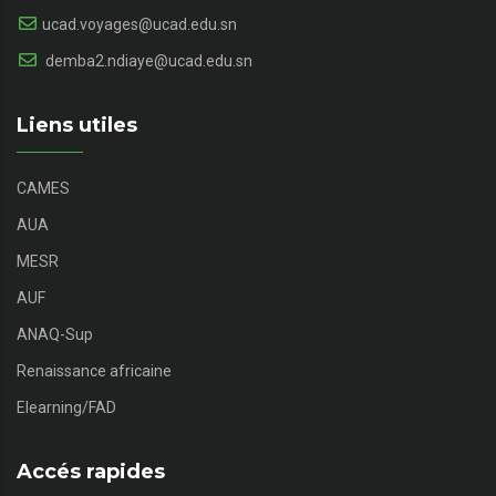
ucad.voyages@ucad.edu.sn
demba2.ndiaye@ucad.edu.sn
Liens utiles
CAMES
AUA
MESR
AUF
ANAQ-Sup
Renaissance africaine
Elearning/FAD
Accés rapides