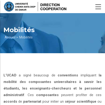
Aller
au
contenu
principal
Mobilités
Fil
Accueil >
Mobilités
d'Ariane
L’UCAD
a signé beaucoup de
conventions
impliquant
la
mobilité des composantes universitaires à savoir les
étudiants, les enseignants-chercheurs et le personnel
administratif
. Ces
composantes
peuvent profiter de ces
accords
de
partenariat
pour initier un
séjour scientifique
ou