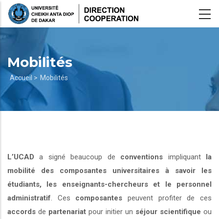
Aller
au
contenu
principal
Mobilités
Fil
Accueil >
Mobilités
d'Ariane
L’UCAD
a signé beaucoup de
conventions
impliquant
la
mobilité des composantes universitaires à savoir les
étudiants, les enseignants-chercheurs et le personnel
administratif
. Ces
composantes
peuvent profiter de ces
accords
de
partenariat
pour initier un
séjour scientifique
ou