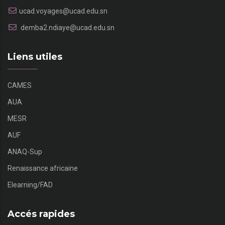
ucad.voyages@ucad.edu.sn
demba2.ndiaye@ucad.edu.sn
Liens utiles
CAMES
AUA
MESR
AUF
ANAQ-Sup
Renaissance africaine
Elearning/FAD
Accés rapides