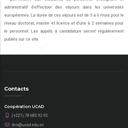
administratif d’effectuer des séjours dans les universités
européennes. La durée de ces séjours est de 5 à 6 mois pour le
niveau doctorat, master et licence et d’une à 2 semaines pour
le personnel. Les appels à candidature seront régulièrement
publiés sur ce site.
Contacts
Coopération UCAD
(+221) 78 685 92 92
drci@ucad.edu.sn