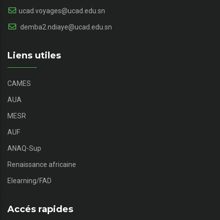
ucad.voyages@ucad.edu.sn
demba2.ndiaye@ucad.edu.sn
Liens utiles
CAMES
AUA
MESR
AUF
ANAQ-Sup
Renaissance africaine
Elearning/FAD
Accés rapides