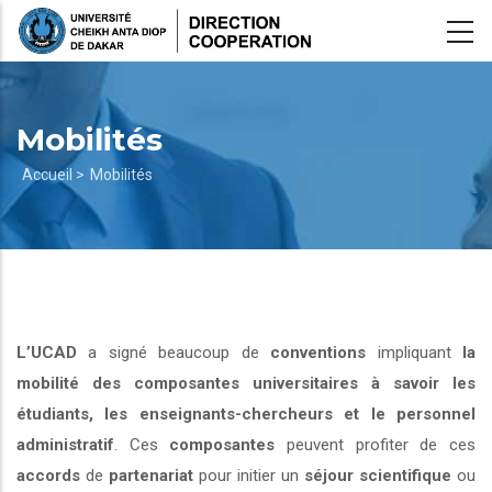
Aller
au
contenu
principal
Mobilités
Fil
Accueil >
Mobilités
d'Ariane
L’UCAD
a signé beaucoup de
conventions
impliquant
la
mobilité des composantes universitaires à savoir les
étudiants, les enseignants-chercheurs et le personnel
administratif
. Ces
composantes
peuvent profiter de ces
accords
de
partenariat
pour initier un
séjour scientifique
ou