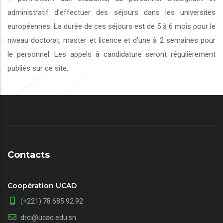
administratif d’effectuer des séjours dans les universités
européennes. La durée de ces séjours est de 5 à 6 mois pour le
niveau doctorat, master et licence et d’une à 2 semaines pour
le personnel. Les appels à candidature seront régulièrement
publiés sur ce site.
Contacts
Coopération UCAD
(+221) 78 685 92 92
drci@ucad.edu.sn