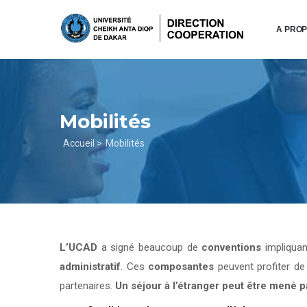
Aller
au
A PRO
contenu
principal
Mobilités
Fil
Accueil >
Mobilités
d'Ariane
L’UCAD
a signé beaucoup de
conventions
impliqua
administratif
. Ces
composantes
peuvent profiter d
partenaires.
Un séjour à l’étranger peut être mené 