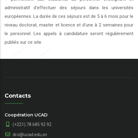
administratif d’effectuer des séjours dans les universités
européennes. La durée de ces séjours est de 5 à 6 mois pour le
niveau doctorat, master et licence et d’une à 2 semaines pour
le personnel. Les appels à candidature seront régulièrement
publiés sur ce site.
Contacts
Coopération UCAD
(+221) 78 685 92 92
drci@ucad.edu.sn