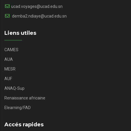
ucad.voyages@ucad.edu.sn
demba2.ndiaye@ucad.edu.sn
Liens utiles
CAMES
AUA
MESR
AUF
ANAQ-Sup
Renaissance africaine
Elearning/FAD
Accés rapides