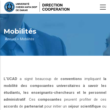
Aller
au
contenu
principal
Mobilités
Fil
Accueil >
Mobilités
d'Ariane
L’UCAD
a signé beaucoup de
conventions
impliquant
la
mobilité des composantes universitaires à savoir les
étudiants, les enseignants-chercheurs et le personnel
administratif
. Ces
composantes
peuvent profiter de ces
accords
de
partenariat
pour initier un
séjour scientifique
ou