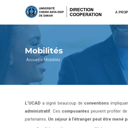
Aller
au
A PRO
contenu
principal
Mobilités
Fil
Accueil >
Mobilités
d'Ariane
L’UCAD
a signé beaucoup de
conventions
impliqua
administratif
. Ces
composantes
peuvent profiter d
partenaires.
Un séjour à l’étranger peut être mené 