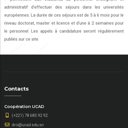
administratif d’effectuer des séjours dans les universités
européennes. La durée de ces séjours est de 5 à 6 mois pour le
niveau doctorat, master et licence et d’une à 2 semaines pour
le personnel. Les appels à candidature seront régulièrement
publiés sur ce site.
Contacts
Coopération UCAD
(+221) 78 685 92 92
drci@ucad.edu.sn