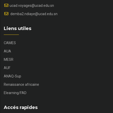
ucad.voyages@ucad.edu.sn
demba2.ndiaye@ucad.edu.sn
Liens utiles
CAMES
AUA
MESR
AUF
ANAQ-Sup
Renaissance africaine
Elearning/FAD
Accés rapides