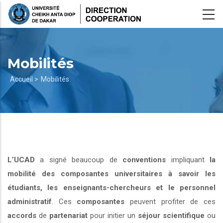
Aller
au
contenu
principal
Mobilités
Fil
Accueil >
Mobilités
d'Ariane
L’UCAD
a signé beaucoup de
conventions
impliquant
la
mobilité des composantes universitaires à savoir les
étudiants, les enseignants-chercheurs et le personnel
administratif
. Ces
composantes
peuvent profiter de ces
accords
de
partenariat
pour initier un
séjour scientifique
ou