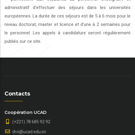
administratif d’effectuer des séjours dans les universités
européennes. La durée de ces séjours est de 5 à 6 mois pour le
niveau doctorat, master et licence et d’une à 2 semaines pour
le personnel. Les appels à candidature seront régulièrement
publiés sur ce site.
Contacts
Coopération UCAD
(+221) 78 685 92 92
drci@ucad.edu.sn