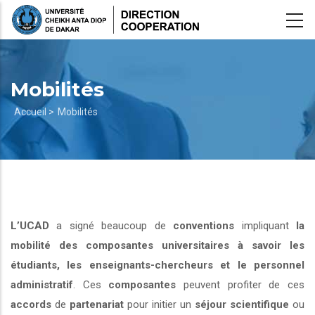
Aller
au
contenu
principal
Mobilités
Fil
Accueil >
Mobilités
d'Ariane
L’UCAD
a signé beaucoup de
conventions
impliquant
la
mobilité des composantes universitaires à savoir les
étudiants, les enseignants-chercheurs et le personnel
administratif
. Ces
composantes
peuvent profiter de ces
accords
de
partenariat
pour initier un
séjour scientifique
ou