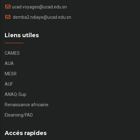
ucad.voyages@ucad.edu.sn
demba2.ndiaye@ucad.edu.sn
Liens utiles
CAMES
AUA
MESR
AUF
ANAQ-Sup
Renaissance africaine
Elearning/FAD
Accés rapides