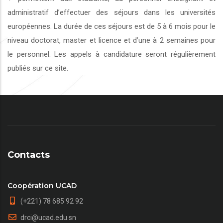
administratif d’effectuer des séjours dans les universités
européennes. La durée de ces séjours est de 5 à 6 mois pour le
niveau doctorat, master et licence et d’une à 2 semaines pour
le personnel. Les appels à candidature seront régulièrement
publiés sur ce site.
Contacts
Coopération UCAD
(+221) 78 685 92 92
drci@ucad.edu.sn