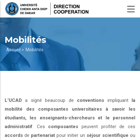
Aller
au
contenu
principal
Mobilités
Fil
Accueil >
Mobilités
d'Ariane
L’UCAD
a signé beaucoup de
conventions
impliquant
la
mobilité des composantes universitaires à savoir les
étudiants, les enseignants-chercheurs et le personnel
administratif
. Ces
composantes
peuvent profiter de ces
accords
de
partenariat
pour initier un
séjour scientifique
ou