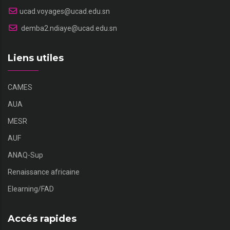
ucad.voyages@ucad.edu.sn
demba2.ndiaye@ucad.edu.sn
Liens utiles
CAMES
AUA
MESR
AUF
ANAQ-Sup
Renaissance africaine
Elearning/FAD
Accés rapides