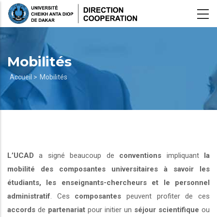
Aller
au
contenu
principal
Mobilités
Fil
Accueil >
Mobilités
d'Ariane
L’UCAD
a signé beaucoup de
conventions
impliquant
la
mobilité des composantes universitaires à savoir les
étudiants, les enseignants-chercheurs et le personnel
administratif
. Ces
composantes
peuvent profiter de ces
accords
de
partenariat
pour initier un
séjour scientifique
ou