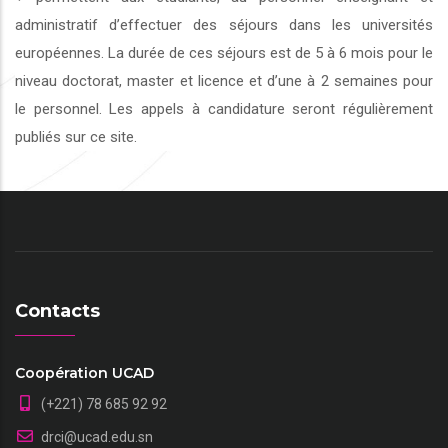
administratif d’effectuer des séjours dans les universités
européennes. La durée de ces séjours est de 5 à 6 mois pour le
niveau doctorat, master et licence et d’une à 2 semaines pour
le personnel. Les appels à candidature seront régulièrement
publiés sur ce site.
Contacts
Coopération UCAD
(+221) 78 685 92 92
drci@ucad.edu.sn