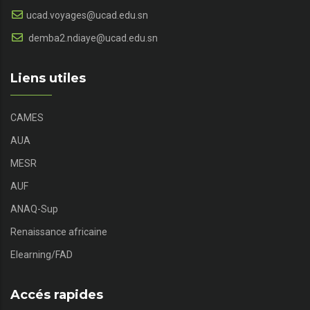
ucad.voyages@ucad.edu.sn
demba2.ndiaye@ucad.edu.sn
Liens utiles
CAMES
AUA
MESR
AUF
ANAQ-Sup
Renaissance africaine
Elearning/FAD
Accés rapides