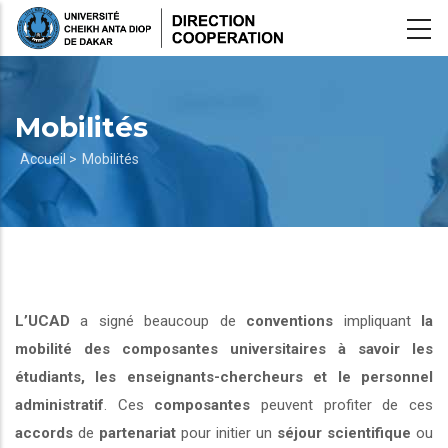
Aller
au
contenu
principal
Mobilités
Fil
Accueil >
Mobilités
d'Ariane
L’UCAD
a signé beaucoup de
conventions
impliquant
la
mobilité des composantes universitaires à savoir les
étudiants, les enseignants-chercheurs et le personnel
administratif
. Ces
composantes
peuvent profiter de ces
accords
de
partenariat
pour initier un
séjour scientifique
ou