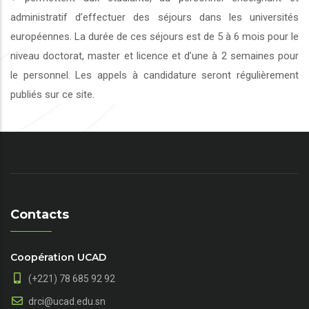
administratif d’effectuer des séjours dans les universités
européennes. La durée de ces séjours est de 5 à 6 mois pour le
niveau doctorat, master et licence et d’une à 2 semaines pour
le personnel. Les appels à candidature seront régulièrement
publiés sur ce site.
Contacts
Coopération UCAD
(+221) 78 685 92 92
drci@ucad.edu.sn