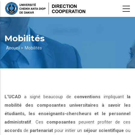
Aller
au
contenu
principal
Mobilités
Fil
Accueil >
Mobilités
d'Ariane
L’UCAD
a signé beaucoup de
conventions
impliquant
la
mobilité des composantes universitaires à savoir les
étudiants, les enseignants-chercheurs et le personnel
administratif
. Ces
composantes
peuvent profiter de ces
accords
de
partenariat
pour initier un
séjour scientifique
ou