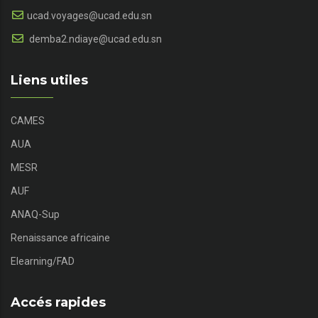
ucad.voyages@ucad.edu.sn
demba2.ndiaye@ucad.edu.sn
Liens utiles
CAMES
AUA
MESR
AUF
ANAQ-Sup
Renaissance africaine
Elearning/FAD
Accés rapides