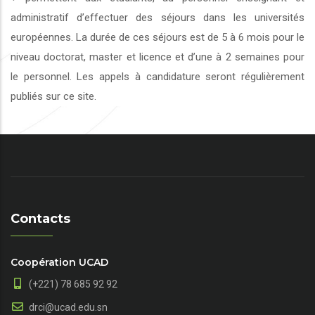
administratif d’effectuer des séjours dans les universités
européennes. La durée de ces séjours est de 5 à 6 mois pour le
niveau doctorat, master et licence et d’une à 2 semaines pour
le personnel. Les appels à candidature seront régulièrement
publiés sur ce site.
Contacts
Coopération UCAD
(+221) 78 685 92 92
drci@ucad.edu.sn