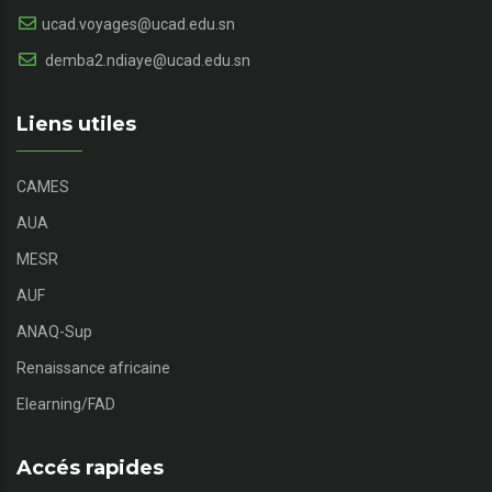
ucad.voyages@ucad.edu.sn
demba2.ndiaye@ucad.edu.sn
Liens utiles
CAMES
AUA
MESR
AUF
ANAQ-Sup
Renaissance africaine
Elearning/FAD
Accés rapides