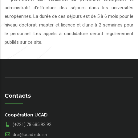
administratif d’effectuer des séjours dans les universités
européennes. La durée de ces séjours est de 5 à 6 mois pour le
niveau doctorat, master et licence et d’une à 2 semaines pour
le personnel. Les appels à candidature seront régulièrement
publiés sur ce site.
Contacts
Coopération UCAD
(+221) 78 685 92 92
drci@ucad.edu.sn