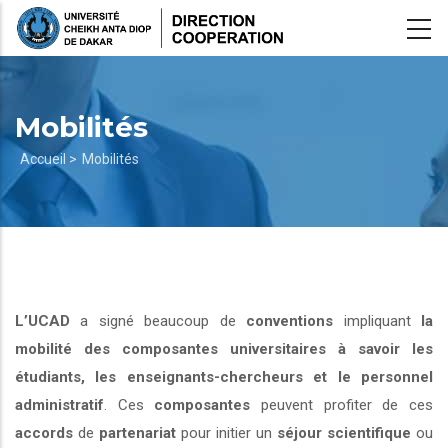
Aller
au
contenu
principal
Mobilités
Fil
Accueil >
Mobilités
d'Ariane
L’UCAD
a signé beaucoup de
conventions
impliquant
la
mobilité des composantes universitaires à savoir les
étudiants, les enseignants-chercheurs et le personnel
administratif
. Ces
composantes
peuvent profiter de ces
accords
de
partenariat
pour initier un
séjour scientifique
ou