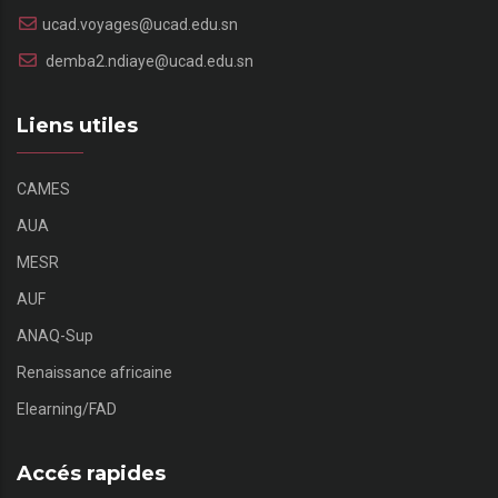
ucad.voyages@ucad.edu.sn
demba2.ndiaye@ucad.edu.sn
Liens utiles
CAMES
AUA
MESR
AUF
ANAQ-Sup
Renaissance africaine
Elearning/FAD
Accés rapides