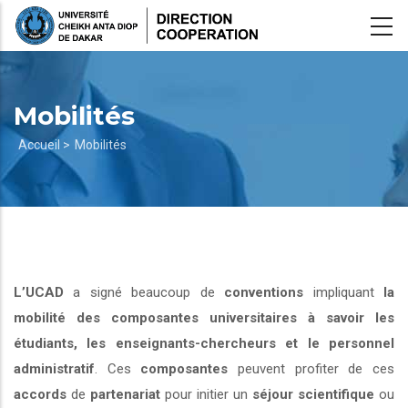
Aller
au
contenu
principal
Mobilités
Fil
Accueil >
Mobilités
d'Ariane
L’UCAD
a signé beaucoup de
conventions
impliquant
la
mobilité des composantes universitaires à savoir les
étudiants, les enseignants-chercheurs et le personnel
administratif
. Ces
composantes
peuvent profiter de ces
accords
de
partenariat
pour initier un
séjour scientifique
ou