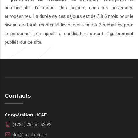
administratif d’effectuer des séjours dans les universités
européennes. La durée de ces séjours est de 5 à 6 mois pour le
niveau doctorat, master et licence et d’une à 2 semaines pour
le personnel. Les appels à candidature seront régulièrement
publiés sur ce site.
Contacts
Coopération UCAD
(+221) 78 685 92 92
drci@ucad.edu.sn